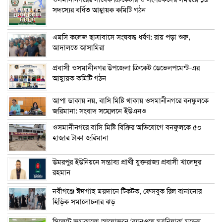
সদস্যের বর্ধিত আহ্বায়ক কমিটি গঠন
এম‌সি কলেজ ছাত্রাবাসে সংঘবদ্ধ ধর্ষণ: রায় পড়া শুরু,
আদালতে আসামিরা
প্রবাসী ওসমানীনগর উপজেলা ক্রিকেট ডেভেলপমেন্ট-এর
আহ্বায়ক কমিটি গঠন
আপা ডাকায় নয়, বাসি মিষ্টি থাকায় ওসমানীনগরে বনফুলকে
জরিমানা: সংবাদ সম্মেলনে ইউএনও
ওসমানীনগরে বাসি মিষ্টি বিক্রির অভিযোগে বনফুলকে ৫০
হাজার টাকা জরিমানা
উমরপুর ইউনিয়নে সম্ভাব্য প্রার্থী যুক্তরাজ্য প্রবাসী খালেদুর
রহমান
নবীগঞ্জে ঈদগাহ ময়দানে টিকটক, ফেসবুক রিল বানানোর
হিড়িক সমালোচনার ঝড়
সিলেটে জমকালো আয়োজনে ‘র‍্যানওয়ে ম্যানিয়াক’ মডেল