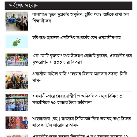
সর্বশেষ সংবাদ
বালাগঞ্জে স্কুলে দুপ্রক’র অনুষ্ঠান: ছুটির পরও আটকে রাখা হল
শিক্ষার্থীদের
হবিগঞ্জে ছাত্রদল-এনসিপির সংঘর্ষের রেশ ওসমানীনগরে
এক কোটি বৃক্ষরোপণের উদ্যোগ রোটারি ক্লাবের, ওসমানীনগরে
বৃক্ষরোপন ও ৫০০ চারা বিতরণ
প্রবাসীরা চাইলে বাড়ি পাহারায় মিলবে আনসার সদস্য: ডিসি
মামুন
ওসমানীনগরে মেয়াদোত্তীর্ণ ও অনিবন্ধিত ওষুধ বিক্রি : ৫
ফার্মেসিকে ৭৫ হাজার টাকা জরিমানা
শাহজালাল (রহ.) মাজারে সিন্ডিকেট নিয়ে ভয়াবহ তথ্য দিলেন
সাবেক ডিসি সারোয়ার আলম
ওসমানীনগরের সাবেক ক্রিকেটার ও সংগঠকদের সমন্বয়ে ১৯