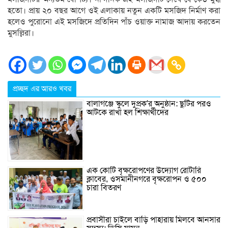
হতো। প্রায় ২০ বছর আগে ওই এলাকায় নতুন একটি মসজিদ নির্মাণ করা
হলেও পুরোনো এই মসজিদে প্রতিদিন পাঁচ ওয়াক্ত নামাজ আদায় করতেন
মুসল্লিরা।
প্রচ্ছদ এর আরও খবর
বালাগঞ্জে স্কুলে দুপ্রক’র অনুষ্ঠান: ছুটির পরও
আটকে রাখা হল শিক্ষার্থীদের
এক কোটি বৃক্ষরোপণের উদ্যোগ রোটারি
ক্লাবের, ওসমানীনগরে বৃক্ষরোপন ও ৫০০
চারা বিতরণ
প্রবাসীরা চাইলে বাড়ি পাহারায় মিলবে আনসার