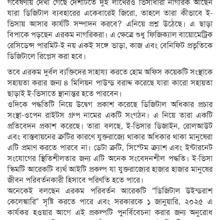
গবেষণায় দেখা গেছে দেশটিতে দুই লাখেরও ভিসাধারী নাগরিক আছেন
যারা ডিজিটাল ব্যবহারের একেবারেই জিরো, তাহলে তারা কীভাবে ই-
ভিসায় আসার কার্যটি সম্পাদন করবে? এনিয়ে প্রশ্ন উঠেছে। এ ছাড়া
বিপাকে পড়ছেন এরকম নাগরিকরা। এ ক্ষেত্রে শুধু ফিজিক্যাল বায়োমেট্রিক
রেসিডেন্স পারমিট-ই নয় একই সঙ্গে ভাড়া, কাজ এবং বেনিফিট প্রভৃতিকে
ডিজিটালে রিপ্লেস করা হবে।
তবে এরকম দুর্বল ব্যক্তিদের সাহায্য করতে হোম অফিস কয়েকটি সংস্থাকে
সহায়তা করার জন্য ৪ মিলিয়ন পাউন্ড বরাদ্দ করেছে যারা কারো সহায়তা
ছাড়াই ই-ভিসাতে স্থানান্তর হতে পারবেন।
ওদিকে পদ্ধতিটি নিয়ে উদ্বেগ প্রকাশ করেছে ডিজিটাল অধিকার প্রচার
সংস্থা-ওপেন রাইটস গ্রুপ নামের একটি সংগঠন। এ নিয়ে তারা একটি
প্রতিবেদন প্রকাশ করেছে। তারা বলছে, ই-ভিসার ডিজাইন, রোলআউট
এবং বাস্তবায়নের ক্রটির কারণে যুক্তরাজ্যে থাকার অধিকার থাকা মানুষেরা
এটি প্রমাণ করতে পারবে না। ডেটা ত্রুটি, সিস্টেম ক্র্যাশ এবং ইন্টারনেট
সংযোগের স্থিতিশীলতার জন্য এটি অনেক সংবেদনশীল পদ্ধতি। ই-ভিসা
স্কিমটি আরেকটি ব্যর্থ আইটি প্রকল্প যা যুক্তরাজ্যের হাজার হাজার মানুষের
জীবন পরিবর্তনকারী হিসাবে পরিণতি হতে পারে।
অনেকেই বলছেন এরকম পরিবর্তন আরেকটি “ডিজিটাল উইন্ডরাশ
কেলেঙ্কারি” সৃষ্টি করতে পারে এবং সরকারকে ১ জানুয়ারি, ২০২৫ এ
কার্যকর হওয়ার আগে এই প্রকল্পটি পুনর্বিবেচনা করার জন্য অনুরোধ