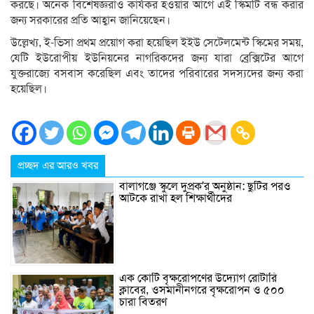
করছে। অনেক বিশেষজ্ঞরাও কার্যকর হওয়ার আগে এই স্কিমটি বন্ধ করার
জন্য সরকারের প্রতি আহ্বান জানিয়েছেন।
উল্লেখ্য, ই-ভিসা প্রথম প্রয়োগ করা হয়েছিল ইইউ সেটেলমেন্ট স্কিমের সময়,
যেটি ইউরোপীয় ইউনিয়নের নাগরিকদের জন্য যারা ব্রেক্সিটের আগে
যুক্তরাজ্যে বসবাস করেছিল এবং তাদের পরিবারের সদস্যদের জন্য করা
হয়েছিল।
প্রচ্ছদ এর আরও খবর
বালাগঞ্জে স্কুলে দুপ্রক’র অনুষ্ঠান: ছুটির পরও
আটকে রাখা হল শিক্ষার্থীদের
এক কোটি বৃক্ষরোপণের উদ্যোগ রোটারি
ক্লাবের, ওসমানীনগরে বৃক্ষরোপন ও ৫০০
চারা বিতরণ