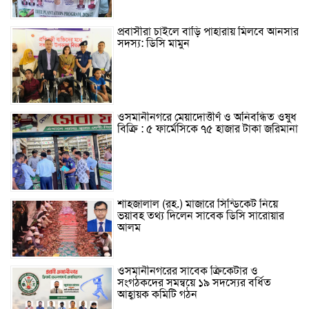
প্রবাসীরা চাইলে বাড়ি পাহারায় মিলবে আনসার
সদস্য: ডিসি মামুন
ওসমানীনগরে মেয়াদোত্তীর্ণ ও অনিবন্ধিত ওষুধ
বিক্রি : ৫ ফার্মেসিকে ৭৫ হাজার টাকা জরিমানা
শাহজালাল (রহ.) মাজারে সিন্ডিকেট নিয়ে
ভয়াবহ তথ্য দিলেন সাবেক ডিসি সারোয়ার
আলম
ওসমানীনগরের সাবেক ক্রিকেটার ও
সংগঠকদের সমন্বয়ে ১৯ সদস্যের বর্ধিত
আহ্বায়ক কমিটি গঠন