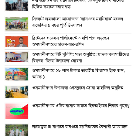
নবীগঞ্জে ঈদগাহ ময়দানে টিকটক, ফেসবুক রিল বানানোর
হিড়িক সমালোচনার ঝড়
সিলেটে জমকালো আয়োজনে ‘র‍্যানওয়ে ম্যানিয়াক’ মডেল
এজেন্সির ৯ বছর পূর্তি উদযাপন
ব্রিটেনের ওয়েলস পার্লামেন্টে এমপি পদে লড়ছেন
ওসমানীনগরের হারুন-অর-রশিদ
ওসমানীনগরে বিট পুলিশিং সভা অনুষ্ঠিত: মাদক ব্যবসায়ীদের
বিরুদ্ধে ‘জিরো টলারেন্স’ ঘোষণা
ওসমানীনগরে ২৮ লাখ টাকার ভারতীয় জিরাসহ ট্রাক জব্দ,
আটক ১
ওসমানীনগর উপজেলা প্রেসক্লাবে দোয়া মাহফিল অনুষ্ঠিত
ওসমানীনগরে ওসির বাসার সামনে ছিনতাইয়ের শিকার গৃহবধু
লাক্কাতুরা চা বাগানে রানওয়ে ম্যানিয়াকের বৈশাখী আয়োজন