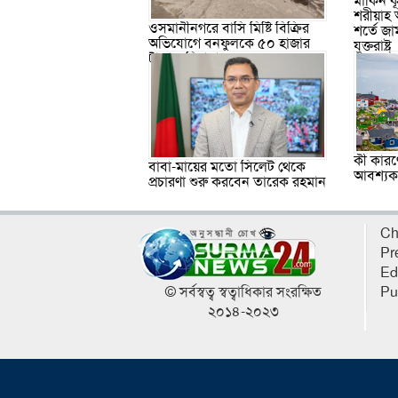
মার্কিন
শরীয়াহ 
ওসমানীনগরে বাসি মিষ্টি বিক্রির
শর্তে জা
অভিযোগে বনফুলকে ৫০ হাজার
যুক্তরাষ্ট্র
টাকা জরিমানা
কী কারণে
বাবা-মায়ের মতো সিলেট থেকে
আবশ্যক, 
প্রচারণা শুরু করবেন তারেক রহমান
Ch
Pr
Ed
© সর্বস্বত্ব স্বত্বাধিকার সংরক্ষিত
Pu
২০১৪-২০২৩