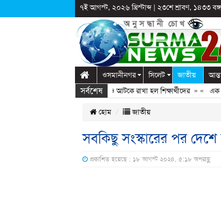
৭ই আগস্ট, ২০২৬ খ্রিস্টাব্দ
|
২৩শে শ্রাবণ, ১৪৩৩ বঙ্গা
ওসমানীনগর
সিলেট
জাতীয়
আন্ত
সর্বশেষ
গঞ্জে স্কুলে দুপ্রক’র অনুষ্ঠান: ছুটির পরও আটকে রাখা হল শিক্ষার্থীদের
» «
এক কোটি 
হোম
জাতীয়
সবকিছু সংস্কারের পর দেশে 
প্রকাশিত হয়েছে : ১৮ আগস্ট ২০২৪, ৫:১৮ অপরাহ্ণ