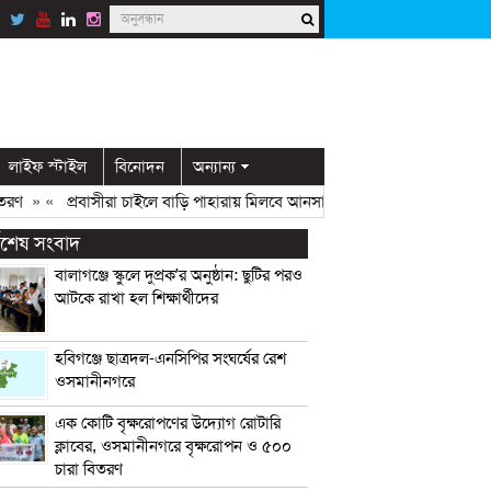
লাইফ স্টাইল
বিনোদন
অন্যান্য
» «
প্রবাসীরা চাইলে বাড়ি পাহারায় মিলবে আনসার সদস্য: ডিসি মামুন
» «
ওসমান
্বশেষ সংবাদ
বালাগঞ্জে স্কুলে দুপ্রক’র অনুষ্ঠান: ছুটির পরও
আটকে রাখা হল শিক্ষার্থীদের
হবিগঞ্জে ছাত্রদল-এনসিপির সংঘর্ষের রেশ
ওসমানীনগরে
এক কোটি বৃক্ষরোপণের উদ্যোগ রোটারি
ক্লাবের, ওসমানীনগরে বৃক্ষরোপন ও ৫০০
চারা বিতরণ