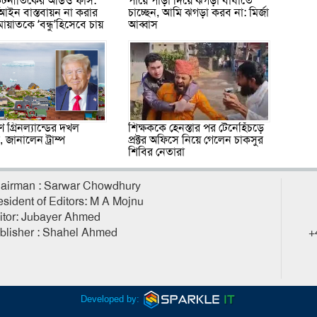
 কূটনীতিকের অডিও ফাঁস:
পায়ে পাড়া দিয়ে ঝগড়া বাধাতে
আইন বাস্তবায়ন না করার
চাচ্ছেন, আমি ঝগড়া করব না: মির্জা
মায়াতকে ‘বন্ধু’হিসেবে চায়
আব্বাস
শিক্ষককে হেনস্তার পর টেনেহিঁচড়ে
 গ্রিনল্যান্ডের দখল
প্রক্টর অফিসে নিয়ে গেলেন চাকসুর
জানালেন ট্রাম্প
শিবির নেতারা
airman : Sarwar Chowdhury
esident of Editors: M A Mojnu
itor: Jubayer Ahmed
blisher : Shahel Ahmed
+
Developed by: