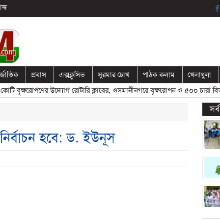
ব্দ
র্জাতিক
প্রবাস
এক্সক্লুসিভ
সুরমার চোখ
পাঠক কলাম
খেলাধুলা
বৃক্ষরোপণের উদ্যোগ রোটারি ক্লাবের, ওসমানীনগরে বৃক্ষরোপন ও ৫০০ চারা বিতরণ
সর
নির্বাচন হবে: ড. ইউনূস