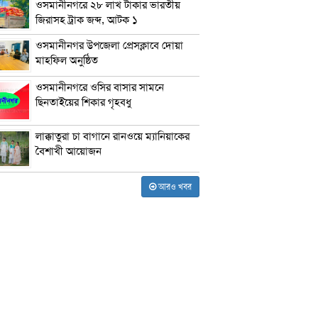
ওসমানীনগরে ২৮ লাখ টাকার ভারতীয়
জিরাসহ ট্রাক জব্দ, আটক ১
ওসমানীনগর উপজেলা প্রেসক্লাবে দোয়া
মাহফিল অনুষ্ঠিত
ওসমানীনগরে ওসির বাসার সামনে
ছিনতাইয়ের শিকার গৃহবধু
লাক্কাতুরা চা বাগানে রানওয়ে ম্যানিয়াকের
বৈশাখী আয়োজন
আরও খবর