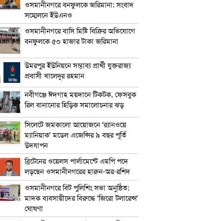
ওসমানীনগরে বনফুলকে জরিমানা: সংবাদ
সম্মেলনে ইউএনও
ওসমানীনগরে বাসি মিষ্টি বিক্রির অভিযোগে
বনফুলকে ৫০ হাজার টাকা জরিমানা
উমরপুর ইউনিয়নে সম্ভাব্য প্রার্থী যুক্তরাজ্য
প্রবাসী খালেদুর রহমান
নবীগঞ্জে ঈদগাহ ময়দানে টিকটক, ফেসবুক
রিল বানানোর হিড়িক সমালোচনার ঝড়
সিলেটে জমকালো আয়োজনে ‘র‍্যানওয়ে
ম্যানিয়াক’ মডেল এজেন্সির ৯ বছর পূর্তি
উদযাপন
ব্রিটেনের ওয়েলস পার্লামেন্টে এমপি পদে
লড়ছেন ওসমানীনগরের হারুন-অর-রশিদ
ওসমানীনগরে বিট পুলিশিং সভা অনুষ্ঠিত:
মাদক ব্যবসায়ীদের বিরুদ্ধে ‘জিরো টলারেন্স’
ঘোষণা