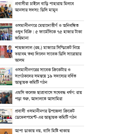
প্রবাসীরা চাইলে বাড়ি পাহারায় মিলবে
আনসার সদস্য: ডিসি মামুন
ওসমানীনগরে মেয়াদোত্তীর্ণ ও অনিবন্ধিত
ওষুধ বিক্রি : ৫ ফার্মেসিকে ৭৫ হাজার টাকা
জরিমানা
শাহজালাল (রহ.) মাজারে সিন্ডিকেট নিয়ে
ভয়াবহ তথ্য দিলেন সাবেক ডিসি সারোয়ার
আলম
ওসমানীনগরের সাবেক ক্রিকেটার ও
সংগঠকদের সমন্বয়ে ১৯ সদস্যের বর্ধিত
আহ্বায়ক কমিটি গঠন
এম‌সি কলেজ ছাত্রাবাসে সংঘবদ্ধ ধর্ষণ: রায়
পড়া শুরু, আদালতে আসামিরা
প্রবাসী ওসমানীনগর উপজেলা ক্রিকেট
ডেভেলপমেন্ট-এর আহ্বায়ক কমিটি গঠন
আপা ডাকায় নয়, বাসি মিষ্টি থাকায়