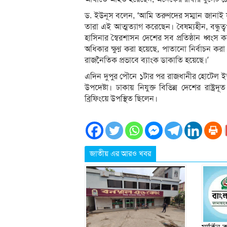
ড. ইউনূস বলেন, ‘আমি তরুণদের সম্মান জানাই যা
তারা এই আত্মত্যাগ করেছেন। বৈষম্যহীন, বন্ধুত
হাসিনার স্বৈরশাসন দেশের সব প্রতিষ্ঠান ধ্বংস 
অধিকার ক্ষুণ্ন করা হয়েছে, পাতানো নির্বাচন 
রাজনৈতিক প্রভাবে ব্যাংক ডাকাতি হয়েছে।’
এদিন দুপুর পৌনে ১টার পর রাজধানীর হোটেল ইন্
উপদেষ্টা। ঢাকায় নিযুক্ত বি‌ভিন্ন দে‌শের রাষ্ট
ব্রিফিংয়ে উপস্থিত ছিলেন।
জাতীয় এর আরও খবর