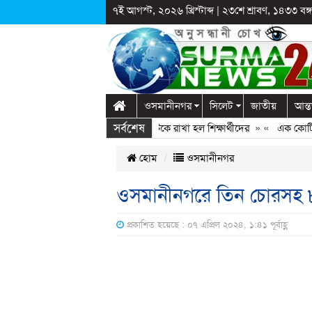
৭ই আগস্ট, ২০২৬ খ্রিস্টাব্দ
|
২৩শে শ্রাবণ, ১৪৩৩ বঙ্গা
ওসমানীনগর
সিলেট
জাতীয়
আন্ত
সর্বশেষ
ে স্কুলে দুপ্রক’র অনুষ্ঠান: ছুটির পরও আটকে রাখা হল শিক্ষার্থীদের
» «
এক কোটি বৃক্
হোম
ওসমানীনগর
ওসমানীনগরে তিন চোরসহ
প্রকাশিত হয়েছে : ০৭ এপ্রিল ২০২৪, ১:৪১ পূর্বাহ্ণ