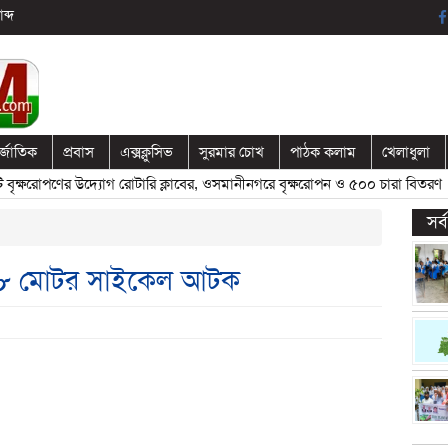
ব্দ
র্জাতিক
প্রবাস
এক্সক্লুসিভ
সুরমার চোখ
পাঠক কলাম
খেলাধুলা
ষরোপণের উদ্যোগ রোটারি ক্লাবের, ওসমানীনগরে বৃক্ষরোপন ও ৫০০ চারা বিতরণ
» 
সর
 ৮ মোটর সাইকেল আটক