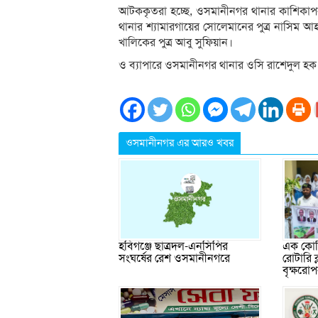
আটককৃতরা হচ্ছে, ওসমানীনগর থানার কাশিকাপন
থানার শ্যামারগায়ের সোলেমানের পুত্র নাসিম 
খালিকের পুত্র আবু সুফিয়ান।
ও ব্যাপারে ওসমানীনগর থানার ওসি রাশেদুল হ
ওসমানীনগর এর আরও খবর
এক কোটি
হবিগঞ্জে ছাত্রদল-এনসিপির
রোটারি 
সংঘর্ষের রেশ ওসমানীনগরে
বৃক্ষরো