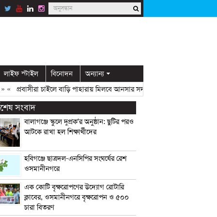
লাইফ স্টাইল
বিনোদন
অন্যান্য
«
প্রবাসীরা চাইলে বাড়ি পাহারায় মিলবে আনসার সদস্য: ডিসি মামুন
» «
ওসমানীনগর
্বশেষ সংবাদ
বালাগঞ্জে স্কুলে দুপ্রক’র অনুষ্ঠান: ছুটির পরও
আটকে রাখা হল শিক্ষার্থীদের
হবিগঞ্জে ছাত্রদল-এনসিপির সংঘর্ষের রেশ
ওসমানীনগরে
এক কোটি বৃক্ষরোপণের উদ্যোগ রোটারি
ক্লাবের, ওসমানীনগরে বৃক্ষরোপন ও ৫০০
চারা বিতরণ