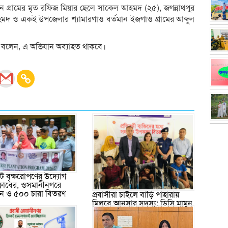
 গ্রামের মৃত রফিজ মিয়ার ছেলে সাকেল আহমদ (২৫), জগন্নাথপুর
আহমদ ও একই উপজেলার শ্যামারগাও বর্তমান ইজগাও গ্রামের আব্দুল
ক বলেন, এ অভিযান অব্যাহত থাকবে।
 বৃক্ষরোপণের উদ্যোগ
ক্লাবের, ওসমানীনগরে
পন ও ৫০০ চারা বিতরণ
প্রবাসীরা চাইলে বাড়ি পাহারায়
মিলবে আনসার সদস্য: ডিসি মামুন