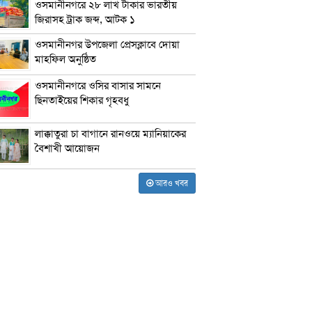
ওসমানীনগরে ২৮ লাখ টাকার ভারতীয়
জিরাসহ ট্রাক জব্দ, আটক ১
ওসমানীনগর উপজেলা প্রেসক্লাবে দোয়া
মাহফিল অনুষ্ঠিত
ওসমানীনগরে ওসির বাসার সামনে
ছিনতাইয়ের শিকার গৃহবধু
লাক্কাতুরা চা বাগানে রানওয়ে ম্যানিয়াকের
বৈশাখী আয়োজন
আরও খবর