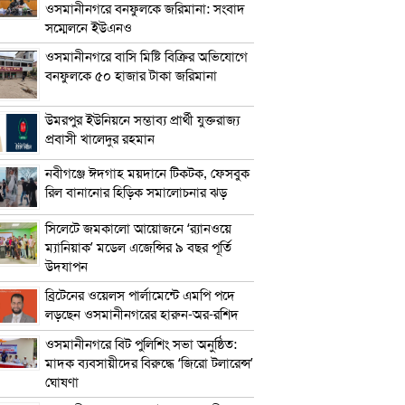
ওসমানীনগরে বনফুলকে জরিমানা: সংবাদ
সম্মেলনে ইউএনও
ওসমানীনগরে বাসি মিষ্টি বিক্রির অভিযোগে
বনফুলকে ৫০ হাজার টাকা জরিমানা
উমরপুর ইউনিয়নে সম্ভাব্য প্রার্থী যুক্তরাজ্য
প্রবাসী খালেদুর রহমান
নবীগঞ্জে ঈদগাহ ময়দানে টিকটক, ফেসবুক
রিল বানানোর হিড়িক সমালোচনার ঝড়
সিলেটে জমকালো আয়োজনে ‘র‍্যানওয়ে
ম্যানিয়াক’ মডেল এজেন্সির ৯ বছর পূর্তি
উদযাপন
ব্রিটেনের ওয়েলস পার্লামেন্টে এমপি পদে
লড়ছেন ওসমানীনগরের হারুন-অর-রশিদ
ওসমানীনগরে বিট পুলিশিং সভা অনুষ্ঠিত:
মাদক ব্যবসায়ীদের বিরুদ্ধে ‘জিরো টলারেন্স’
ঘোষণা