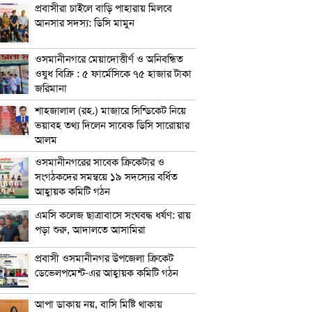
প্রবাসীরা চাইলে বাড়ি পাহারায় মিলবে
আনসার সদস্য: ডিসি মামুন
ওসমানীনগরে মেয়াদোত্তীর্ণ ও অনিবন্ধিত
ওষুধ বিক্রি : ৫ ফার্মেসিকে ৭৫ হাজার টাকা
জরিমানা
শাহজালাল (রহ.) মাজারে সিন্ডিকেট নিয়ে
ভয়াবহ তথ্য দিলেন সাবেক ডিসি সারোয়ার
আলম
ওসমানীনগরের সাবেক ক্রিকেটার ও
সংগঠকদের সমন্বয়ে ১৯ সদস্যের বর্ধিত
আহ্বায়ক কমিটি গঠন
এম‌সি কলেজ ছাত্রাবাসে সংঘবদ্ধ ধর্ষণ: রায়
পড়া শুরু, আদালতে আসামিরা
প্রবাসী ওসমানীনগর উপজেলা ক্রিকেট
ডেভেলপমেন্ট-এর আহ্বায়ক কমিটি গঠন
আপা ডাকায় নয়, বাসি মিষ্টি থাকায়