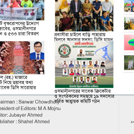
 বৃক্ষরোপণের উদ্যোগ
ক্লাবের, ওসমানীনগরে
পন ও ৫০০ চারা বিতরণ
প্রবাসীরা চাইলে বাড়ি পাহারায়
মিলবে আনসার সদস্য: ডিসি মামুন
ল (রহ.) মাজারে
ট নিয়ে ভয়াবহ তথ্য
াবেক ডিসি সারোয়ার
ওসমানীনগরের সাবেক ক্রিকেটার
ও সংগঠকদের সমন্বয়ে ১৯ সদস্যের
বর্ধিত আহ্বায়ক কমিটি গঠন
airman : Sarwar Chowdhury
esident of Editors: M A Mojnu
itor: Jubayer Ahmed
blisher : Shahel Ahmed
+