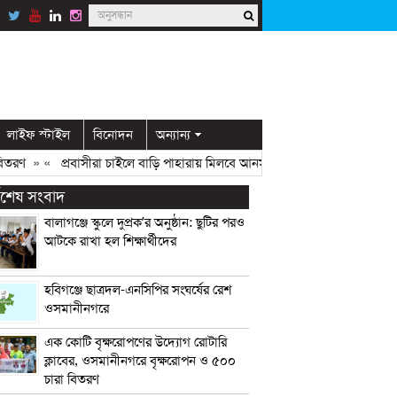
লাইফ স্টাইল
বিনোদন
অন্যান্য
ণ
» «
প্রবাসীরা চাইলে বাড়ি পাহারায় মিলবে আনসার সদস্য: ডিসি মামুন
» «
ওসম
্বশেষ সংবাদ
বালাগঞ্জে স্কুলে দুপ্রক’র অনুষ্ঠান: ছুটির পরও
আটকে রাখা হল শিক্ষার্থীদের
হবিগঞ্জে ছাত্রদল-এনসিপির সংঘর্ষের রেশ
ওসমানীনগরে
এক কোটি বৃক্ষরোপণের উদ্যোগ রোটারি
ক্লাবের, ওসমানীনগরে বৃক্ষরোপন ও ৫০০
চারা বিতরণ