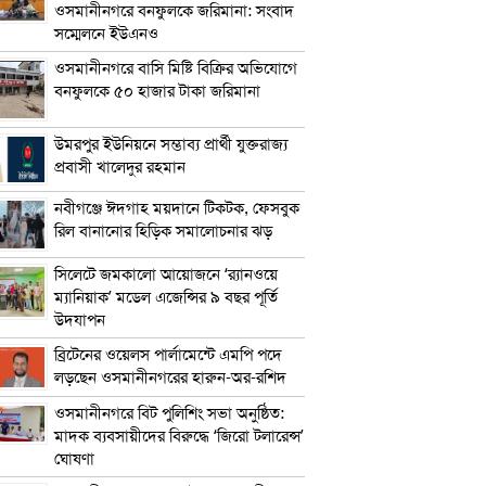
ওসমানীনগরে বনফুলকে জরিমানা: সংবাদ
সম্মেলনে ইউএনও
ওসমানীনগরে বাসি মিষ্টি বিক্রির অভিযোগে
বনফুলকে ৫০ হাজার টাকা জরিমানা
উমরপুর ইউনিয়নে সম্ভাব্য প্রার্থী যুক্তরাজ্য
প্রবাসী খালেদুর রহমান
নবীগঞ্জে ঈদগাহ ময়দানে টিকটক, ফেসবুক
রিল বানানোর হিড়িক সমালোচনার ঝড়
সিলেটে জমকালো আয়োজনে ‘র‍্যানওয়ে
ম্যানিয়াক’ মডেল এজেন্সির ৯ বছর পূর্তি
উদযাপন
ব্রিটেনের ওয়েলস পার্লামেন্টে এমপি পদে
লড়ছেন ওসমানীনগরের হারুন-অর-রশিদ
ওসমানীনগরে বিট পুলিশিং সভা অনুষ্ঠিত:
মাদক ব্যবসায়ীদের বিরুদ্ধে ‘জিরো টলারেন্স’
ঘোষণা