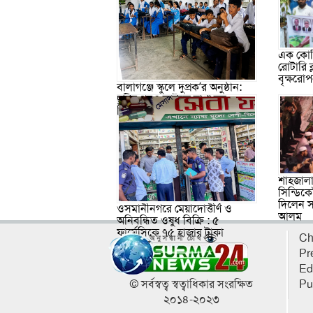
এক কোটি
রোটারি 
বৃক্ষরো
বালাগঞ্জে স্কুলে দুপ্রক’র অনুষ্ঠান:
ছুটির পরও আটকে রাখা হল
শিক্ষার্থীদের
শাহজালা
সিন্ডিকে
দিলেন স
ওসমানীনগরে মেয়াদোত্তীর্ণ ও
আলম
অনিবন্ধিত ওষুধ বিক্রি : ৫
ফার্মেসিকে ৭৫ হাজার টাকা
Ch
জরিমানা
Pr
Ed
© সর্বস্বত্ব স্বত্বাধিকার সংরক্ষিত
Pu
২০১৪-২০২৩