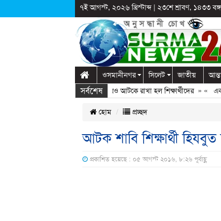
৭ই আগস্ট, ২০২৬ খ্রিস্টাব্দ
|
২৩শে শ্রাবণ, ১৪৩৩ বঙ্গা
ওসমানীনগর
সিলেট
জাতীয়
আন্ত
সর্বশেষ
ালাগঞ্জে স্কুলে দুপ্রক’র অনুষ্ঠান: ছুটির পরও আটকে রাখা হল শিক্ষার্থীদের
» «
এক কোট
হোম
প্রচ্ছদ
আটক শাবি শিক্ষার্থী হিযবুত 
প্রকাশিত হয়েছে : ০৫ আগস্ট ২০১৬, ৮:২৬ পূর্বাহ্ণ