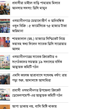
প্রবাসীরা চাইলে বাড়ি পাহারায় মিলবে
আনসার সদস্য: ডিসি মামুন
ওসমানীনগরে মেয়াদোত্তীর্ণ ও অনিবন্ধিত
ওষুধ বিক্রি : ৫ ফার্মেসিকে ৭৫ হাজার টাকা
জরিমানা
শাহজালাল (রহ.) মাজারে সিন্ডিকেট নিয়ে
ভয়াবহ তথ্য দিলেন সাবেক ডিসি সারোয়ার
আলম
ওসমানীনগরের সাবেক ক্রিকেটার ও
সংগঠকদের সমন্বয়ে ১৯ সদস্যের বর্ধিত
আহ্বায়ক কমিটি গঠন
এম‌সি কলেজ ছাত্রাবাসে সংঘবদ্ধ ধর্ষণ: রায়
পড়া শুরু, আদালতে আসামিরা
প্রবাসী ওসমানীনগর উপজেলা ক্রিকেট
ডেভেলপমেন্ট-এর আহ্বায়ক কমিটি গঠন
আপা ডাকায় নয়, বাসি মিষ্টি থাকায়