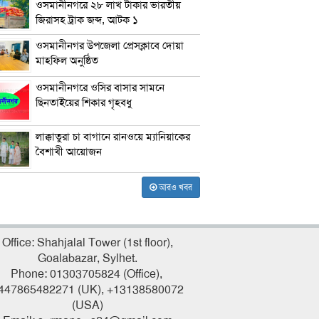
ওসমানীনগরে ২৮ লাখ টাকার ভারতীয়
জিরাসহ ট্রাক জব্দ, আটক ১
ওসমানীনগর উপজেলা প্রেসক্লাবে দোয়া
মাহফিল অনুষ্ঠিত
ওসমানীনগরে ওসির বাসার সামনে
ছিনতাইয়ের শিকার গৃহবধু
লাক্কাতুরা চা বাগানে রানওয়ে ম্যানিয়াকের
বৈশাখী আয়োজন
আরও খবর
Office: Shahjalal Tower (1st floor),
Goalabazar, Sylhet.
Phone: 01303705824 (Office),
447865482271 (UK), +13138580072
(USA)