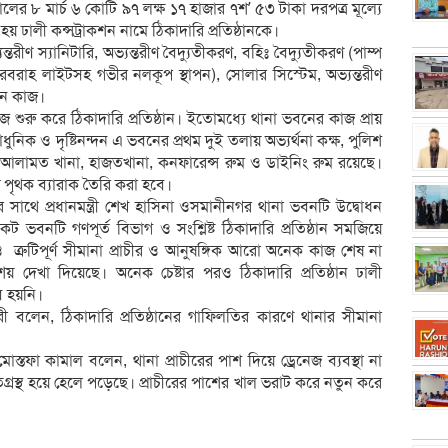
ের ৮ মার্চ ৬ কোটি ৯৭ লক্ষ ১৭ হাজার ৭শ’ ৫৩ টাকা দরপত্র মূল্যে
 হয় ঢালী কন্সট্রাকশন নামে ঠিকাদারি প্রতিষ্ঠানকে।
রীণ স্যানিটারি, অভ্যন্তরীণ বৈদ্যুতীকরণ, বহিঃ বৈদ্যুতীকরণ (পাম্প
রবরাহ লাইটসহ গভীর নলকূপ স্থাপন), সোলার সিস্টেম, অভ্যন্তরীণ
নয়ন কাজ।
 শুরু করে ঠিকাদারি প্রতিষ্ঠান। ইতোমধ্যে থানা ভবনের কাজ প্রায়
নিক ও দৃষ্টিনন্দন এ ভবনের প্রথম দুই তলায় অভ্যর্থনা কক্ষ, পুলিশ
লার আলামত খানা, হাজতখানা, কনফারেন্স রুম ও ডাইনিং রুম রয়েছে।
 পৃথক ব্যারাক তৈরি করা হবে।
 সাথে প্রধানমন্ত্রী শেখ হাসিনা ওসমানীনগর থানা ভবনটি উদ্বোধন
ট ভবনটি গণপূর্ত বিভাগ ও সংশ্লিষ্ট ঠিকাদারি প্রতিষ্ঠান সমজিয়ে
 ত্রুটিপূর্ণ সীমানা প্রাচীর ও আনুষঙ্গিক আরো অনেক কাজ শেষ না
েখা দিয়েছে। অনেক চেষ্টার পরও ঠিকাদারি প্রতিষ্ঠান ঢালী
ভব হয়নি।
বলেন, ঠিকাদারি প্রতিষ্ঠানের গাফিলতির কারণে থানার সীমানা
্তফা কামাল বলেন, থানা প্রাচীরের পাশ দিয়ে ড্রেনেজ ব্যবস্থা না
ষতিগ্রস্থ হয়ে হেলে পড়েছে। প্রাচীরের পাশের খাল ভরাট করে নতুন করে