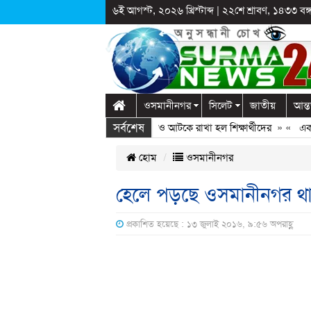
৬ই আগস্ট, ২০২৬ খ্রিস্টাব্দ
|
২২শে শ্রাবণ, ১৪৩৩ বঙ্গা
ওসমানীনগর
সিলেট
জাতীয়
আন্ত
সর্বশেষ
লাগঞ্জে স্কুলে দুপ্রক’র অনুষ্ঠান: ছুটির পরও আটকে রাখা হল শিক্ষার্থীদের
» «
এক কোট
হোম
ওসমানীনগর
হেলে পড়ছে ওসমানীনগর থানা
প্রকাশিত হয়েছে : ১৩ জুলাই ২০১৬, ৯:৫৬ অপরাহ্ণ