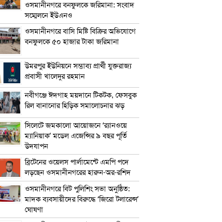
ওসমানীনগরে বনফুলকে জরিমানা: সংবাদ
সম্মেলনে ইউএনও
ওসমানীনগরে বাসি মিষ্টি বিক্রির অভিযোগে
বনফুলকে ৫০ হাজার টাকা জরিমানা
উমরপুর ইউনিয়নে সম্ভাব্য প্রার্থী যুক্তরাজ্য
প্রবাসী খালেদুর রহমান
নবীগঞ্জে ঈদগাহ ময়দানে টিকটক, ফেসবুক
রিল বানানোর হিড়িক সমালোচনার ঝড়
সিলেটে জমকালো আয়োজনে ‘র‍্যানওয়ে
ম্যানিয়াক’ মডেল এজেন্সির ৯ বছর পূর্তি
উদযাপন
ব্রিটেনের ওয়েলস পার্লামেন্টে এমপি পদে
লড়ছেন ওসমানীনগরের হারুন-অর-রশিদ
ওসমানীনগরে বিট পুলিশিং সভা অনুষ্ঠিত:
মাদক ব্যবসায়ীদের বিরুদ্ধে ‘জিরো টলারেন্স’
ঘোষণা