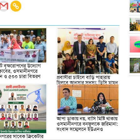
 বৃক্ষরোপণের উদ্যোগ
ক্লাবের, ওসমানীনগরে
পন ও ৫০০ চারা বিতরণ
প্রবাসীরা চাইলে বাড়ি পাহারায়
মিলবে আনসার সদস্য: ডিসি মামুন
আপা ডাকায় নয়, বাসি মিষ্টি থাকায়
ওসমানীনগরে বনফুলকে জরিমানা:
সংবাদ সম্মেলনে ইউএনও
গরের সাবেক ক্রিকেটার