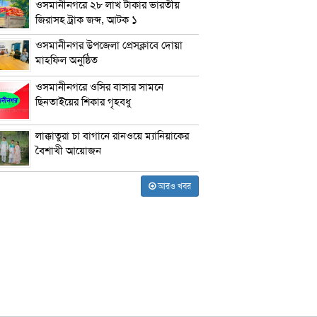
ওসমানীনগরে ২৮ লাখ টাকার ভারতীয়
জিরাসহ ট্রাক জব্দ, আটক ১
ওসমানীনগর উপজেলা প্রেসক্লাবে দোয়া
মাহফিল অনুষ্ঠিত
ওসমানীনগরে ওসির বাসার সামনে
ছিনতাইয়ের শিকার গৃহবধু
লাক্কাতুরা চা বাগানে রানওয়ে ম্যানিয়াকের
বৈশাখী আয়োজন
আরও খবর