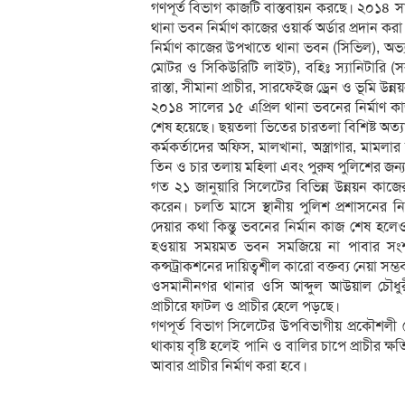
গণপূর্ত বিভাগ কাজটি বাস্তবায়ন করছে। ২০১৪ সাল
থানা ভবন নির্মাণ কাজের ওয়ার্ক অর্ডার প্রদান করা
নির্মাণ কাজের উপখাতে থানা ভবন (সিভিল), অভ্যন্ত
মোটর ও সিকিউরিটি লাইট), বহিঃ স্যানিটারি (স
রাস্তা, সীমানা প্রাচীর, সারফেইজ ড্রেন ও ভূমি উন্
২০১৪ সালের ১৫ এপ্রিল থানা ভবনের নির্মাণ কাজ
শেষ হয়েছে। ছয়তলা ভিতের চারতলা বিশিষ্ট অত্যাধু
কর্মকর্তাদের অফিস, মালখানা, অস্ত্রাগার, মাম
তিন ও চার তলায় মহিলা এবং পুরুষ পুলিশের জন্য
গত ২১ জানুয়ারি সিলেটের বিভিন্ন উন্নয়ন কাজের
করেন। চলতি মাসে স্থানীয় পুলিশ প্রশাসনের নিক
দেয়ার কথা কিন্তু ভবনের নির্মান কাজ শেষ হলেও
হওয়ায় সময়মত ভবন সমজিয়ে না পাবার সংশয় দ
কন্সট্রাকশনের দায়িত্বশীল কারো বক্তব্য নেয়া সম্
ওসমানীনগর থানার ওসি আব্দুল আউয়াল চৌধুরী 
প্রাচীরে ফাটল ও প্রাচীর হেলে পড়ছে।
গণপূর্ত বিভাগ সিলেটের উপবিভাগীয় প্রকৌশলী মোস
থাকায় বৃষ্টি হলেই পানি ও বালির চাপে প্রাচীর ক্
আবার প্রাচীর নির্মাণ করা হবে।