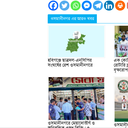
ওসমানীনগর এর আরও খবর
এক কোটি
হবিগঞ্জে ছাত্রদল-এনসিপির
রোটারি 
সংঘর্ষের রেশ ওসমানীনগরে
বৃক্ষরো
ওসমানীনগরে মেয়াদোত্তীর্ণ ও
ওসমানীন
অনিবন্ধিত ওষুধ বিক্রি : ৫