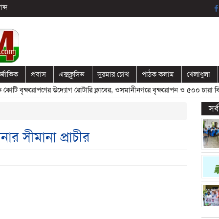
ব্দ
র্জাতিক
প্রবাস
এক্সক্লুসিভ
সুরমার চোখ
পাঠক কলাম
খেলাধুলা
ি বৃক্ষরোপণের উদ্যোগ রোটারি ক্লাবের, ওসমানীনগরে বৃক্ষরোপন ও ৫০০ চারা বিতর
সর
র সীমানা প্রাচীর