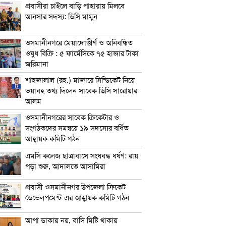
প্রবাসীরা চাইলে বাড়ি পাহারায় মিলবে
আনসার সদস্য: ডিসি মামুন
ওসমানীনগরে মেয়াদোত্তীর্ণ ও অনিবন্ধিত
ওষুধ বিক্রি : ৫ ফার্মেসিকে ৭৫ হাজার টাকা
জরিমানা
শাহজালাল (রহ.) মাজারে সিন্ডিকেট নিয়ে
ভয়াবহ তথ্য দিলেন সাবেক ডিসি সারোয়ার
আলম
ওসমানীনগরের সাবেক ক্রিকেটার ও
সংগঠকদের সমন্বয়ে ১৯ সদস্যের বর্ধিত
আহ্বায়ক কমিটি গঠন
এম‌সি কলেজ ছাত্রাবাসে সংঘবদ্ধ ধর্ষণ: রায়
পড়া শুরু, আদালতে আসামিরা
প্রবাসী ওসমানীনগর উপজেলা ক্রিকেট
ডেভেলপমেন্ট-এর আহ্বায়ক কমিটি গঠন
আপা ডাকায় নয়, বাসি মিষ্টি থাকায়