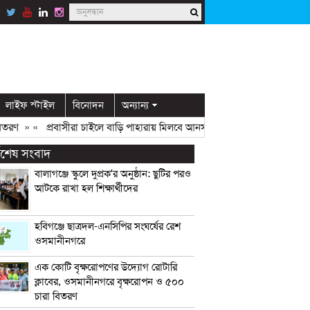
লাইফ স্টাইল
বিনোদন
অন্যান্য
ণ
» «
প্রবাসীরা চাইলে বাড়ি পাহারায় মিলবে আনসার সদস্য: ডিসি মামুন
» «
ওসমা
্বশেষ সংবাদ
বালাগঞ্জে স্কুলে দুপ্রক’র অনুষ্ঠান: ছুটির পরও
আটকে রাখা হল শিক্ষার্থীদের
হবিগঞ্জে ছাত্রদল-এনসিপির সংঘর্ষের রেশ
ওসমানীনগরে
এক কোটি বৃক্ষরোপণের উদ্যোগ রোটারি
ক্লাবের, ওসমানীনগরে বৃক্ষরোপন ও ৫০০
চারা বিতরণ